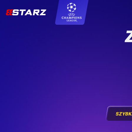
SZYBK